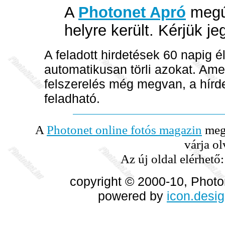
A
Photonet Apró
megúj
helyre került. Kérjük je
A feladott hirdetések 60 napig 
automatikusan törli azokat. Am
felszerelés még megvan, a hírd
feladható.
A
Photonet online fotós magazin
megú
várja ol
Az új oldal elérhető
copyright © 2000-10, Photo
powered by
icon.desi