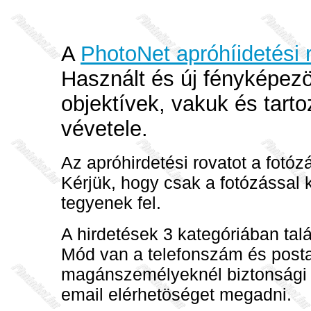
A
PhotoNet apróhíidetési 
Használt és új fényképez
objektívek, vakuk és tart
vévetele.
Az apróhirdetési rovatot a fotóz
Kérjük, hogy csak a fotózással 
tegyenek fel.
A hirdetések 3 kategóriában tal
Mód van a telefonszám és posta
magánszemélyeknél biztonsági 
email elérhetöséget megadni.