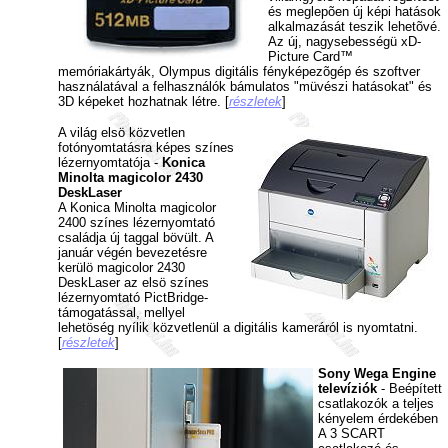
és meglepõen új képi hatások
alkalmazását teszik lehetõvé.
Az új, nagysebességü xD-
Picture Card™
memóriakártyák, Olympus digitális fényképezõgép és szoftver
használatával a felhasználók bámulatos "müvészi hatásokat" és
3D képeket hozhatnak létre. [
részletek
]
A világ elsö közvetlen
fotónyomtatásra képes színes
lézernyomtatója -
Konica
Minolta magicolor 2430
DeskLaser
A Konica Minolta magicolor
2400 színes lézernyomtató
családja új taggal bövült. A
január végén bevezetésre
kerülö magicolor 2430
DeskLaser az elsö színes
lézernyomtató PictBridge-
támogatással, mellyel
lehetöség nyílik közvetlenül a digitális kameráról is nyomtatni.
[
részletek
]
Sony Wega Engine
televíziók
- Beépített
csatlakozók a teljes
kényelem érdekében
A 3 SCART