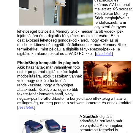
csatlakozó és
számos AV bemenet
mellett az XS sorozat
készülékei Memory
Stick meghajtóval is
rendelkeznek, ami
egyszerü és gyors
lehetöséget biztosít a Memory Stick médián tárolt videoklipek
lejátszására és a digitális fényképek megjelenítésére. Ez a
csatlakozási lehetöség gondoskodik arról, hogy ezek az új
modellek könnyedén együttmüködhessenek más Memory Stick
termékekkel, mint például a digitális fényképezögépekkel, a
digitális kamkorderekkel és a VAIO PC-kkel. [
részletek
]
PhotoShop kompatibilis pluginek
Akik használtak már valamilyen fotó
editor programot digitális képi fájlok
módosítására, azok tisztában vannak
vele, hogy sokféle funkció áll
rendelkezésre, hogy a fényképet
átalakítsuk. Kezdve az egyszerübb
fekete-fehér konvertálástól, vagy
negatív-pozitív átfordítástól, a bonyolultabb effektekig a határ a
csillagos ég, na meg persze a software ismerete és annak korlátai.
[
részletek
]
A
SanDisk
digitális
adattárolás területén már
bizonyított. A nemrégiben
bemutatott termékei is