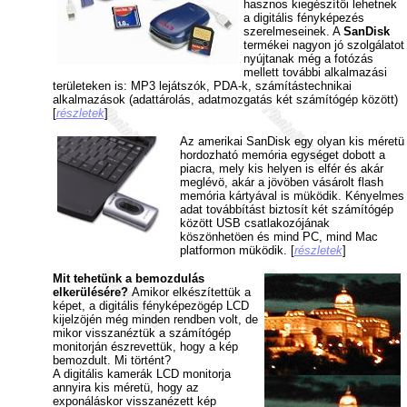
hasznos kiegészítöi lehetnek
a digitális fényképezés
szerelmeseinek. A
SanDisk
termékei nagyon jó szolgálatot
nyújtanak még a fotózás
mellett további alkalmazási
területeken is: MP3 lejátszók, PDA-k, számítástechnikai
alkalmazások (adattárolás, adatmozgatás két számítógép között)
[
részletek
]
Az amerikai SanDisk egy olyan kis méretü
hordozható memória egységet dobott a
piacra, mely kis helyen is elfér és akár
meglévö, akár a jövöben vásárolt flash
memória kártyával is müködik. Kényelmes
adat továbbítást biztosít két számítógép
között USB csatlakozójának
köszönhetöen és mind PC, mind Mac
platformon müködik. [
részletek
]
Mit tehetünk a bemozdulás
elkerülésére?
Amikor elkészítettük a
képet, a digitális fényképezögép LCD
kijelzöjén még minden rendben volt, de
mikor visszanéztük a számítógép
monitorján észrevettük, hogy a kép
bemozdult. Mi történt?
A digitális kamerák LCD monitorja
annyira kis méretü, hogy az
exponáláskor visszanézett kép