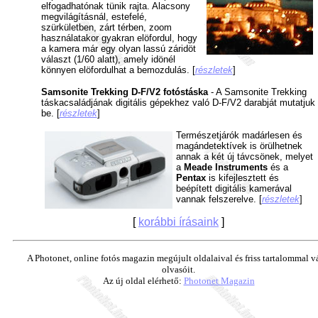
elfogadhatónak tünik rajta. Alacsony
megvilágításnál, estefelé,
szürkületben, zárt térben, zoom
használatakor gyakran elöfordul, hogy
a kamera már egy olyan lassú záridöt
választ (1/60 alatt), amely idönél
könnyen elöfordulhat a bemozdulás. [
részletek
]
Samsonite Trekking D-F/V2 fotóstáska
- A Samsonite Trekking
táskacsaládjának digitális gépekhez való D-F/V2 darabját mutatjuk
be. [
részletek
]
Természetjárók madárlesen és
magándetektívek is örülhetnek
annak a két új távcsönek, melyet
a
Meade Instruments
és a
Pentax
is kifejlesztett és
beépített digitális kamerával
vannak felszerelve. [
részletek
]
[
korábbi írásaink
]
A Photonet, online fotós magazin megújult oldalaival és friss tartalommal v
olvasóit.
Az új oldal elérhető:
Photonet Magazin