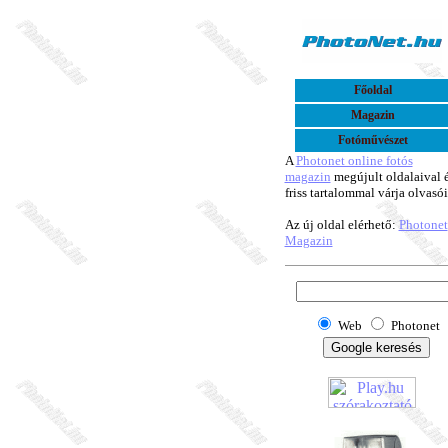
Főoldal
Magazin
Fotóművészet
A
Photonet online fotós
magazin
megújult oldalaival 
friss tartalommal várja olvasói
Az új oldal elérhető:
Photonet
Magazin
Web
Photonet