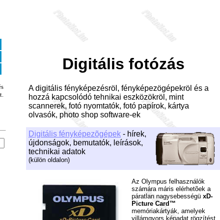
Digitális fotózás
és
A digitális fényképezésröl, fényképezögépekröl és a
t.
hozzá kapcsolódó tehnikai eszközökröl, mint
scannerek, fotó nyomtatók, fotó papírok, kártya
olvasók, photo shop software-ek
Digitális fényképezõgépek
- hírek,
újdonságok, bemutatók, leírások,
technikai adatok
(külön oldalon)
Az Olympus felhasználók
számára máris elérhetõek a
páratlan nagysebességü
xD-
Picture Card™
memóriakártyák, amelyek
villámgyors képadat rögzítést