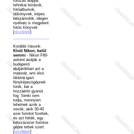
fotózás alapjai,
tehnikai leírások,
fotóalbumok,
útikönyvek, képes
beszámolók, idegen
nyelven is megjelent
fotós könyvek
[
részletek
]
Korábbi írásunk:
Kívül Nikon, belül
semmi
- Nikon F80-
asként árulják a
budapesti
aluljárókban azt a
masinát, ami elsö
látásra igazi
fényképezögépnek
tünik, bár a
hozzáértö gyanút
fog. Senki sem
tudja, mennyien
lehetnek azok a
vevök, akik 30-40
ezer forintot fizettek,
és azt hitték, egy
kétszázezer forintos
gépre tettek szert.
[
részletek
]